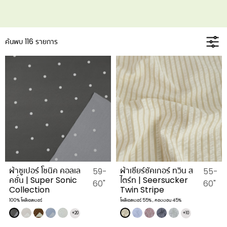
ค้นพบ 116 รายการ
ผ้าซูเปอร์ โซนิค คอลเล
ผ้าเซียร์ซัคเกอร์ ทวิน ส
59-
55-
คชั่น | Super Sonic
ไตร์ท | Seersucker
60"
60"
Collection
Twin Stripe
100% โพลีเอสเตอร์
โพลีเอสเตอร์ 55% , คอตตอน 45%
+20
+10