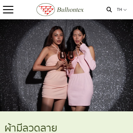
TH
ผ้ามีลวดลาย