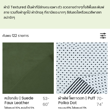
ผ้ามี Textured เป็นผ้าที่มีลักษณะเฉพาะตัว ลวดลายต่างๆทั้งสีพื้นและพิมพ์
ลาย รวมถึงผ้าลูกไม้ ผ้าปักฉลุ ที่เรามีเยอะมากๆ สีสันสดใสหรือแนวสีพาสเท
ลน่ารักๆ
ค้นพบ 122 รายการ
หนังกลับ | Suede
ผ้าพัฟ โพกาดอท | Puff
53-
70-
Faux Leather
Polka Dot
60"
74"
โพลีเอสเตอร์ 90%, สแปนเด็กซ์ 10%
คอตตอน 85%, โพลีเอสเตอร์ 15%