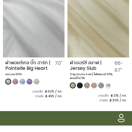
ผ้าพอยต์เทล บิ๊ก ฮาร์ท |
ผ้าเจอร์ซี สลาฟ |
70"
66-
Pointelle Big Heart
Jersey Slub
67"
คอตตอน 100%
(1 kg ประมาณ 4 หลา) โพลีเอสเตอร์ 95%,
สแปนเด็กซ์ 5%
+12
ขายปลีก
฿ 505 / กก.
ขายปลีก
฿ 315 / กก.
ขายส่ง
฿ 495 / กก.
ขายส่ง
฿ 305 / กก.