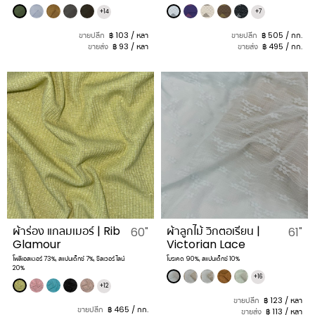
+14
+7
ขายปลีก
฿ 103 / หลา
ขายปลีก
฿ 505 / กก.
ขายส่ง
฿ 93 / หลา
ขายส่ง
฿ 495 / กก.
ผ้าร่อง แกลมเมอร์ | Rib
ผ้าลูกไม้ วิกตอเรียน |
60"
61"
Glamour
Victorian Lace
โพลีเอสเตอร์ 73%, สแปนเด็กซ์ 7%, ซิลเวอร์ ไลน์
โบรเคด 90%, สแปนเด็กซ์ 10%
20%
+16
+12
ขายปลีก
฿ 123 / หลา
ขายปลีก
฿ 465 / กก.
ขายส่ง
฿ 113 / หลา