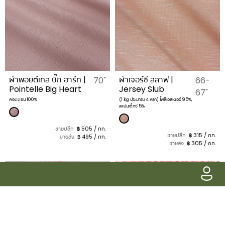
ผ้าพอยต์เทล บิ๊ก ฮาร์ท |
ผ้าเจอร์ซี สลาฟ |
70"
66-
Pointelle Big Heart
Jersey Slub
67"
คอตตอน 100%
(1 kg ประมาณ 4 หลา) โพลีเอสเตอร์ 95%,
สแปนเด็กซ์ 5%
ขายปลีก
฿ 505 / กก.
ขายปลีก
฿ 315 / กก.
ขายส่ง
฿ 495 / กก.
ขายส่ง
฿ 305 / กก.