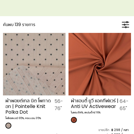
ค้นพบ 139 รายการ
ผ้าพอยต์เทล นิต โพกาด
ผ้าแอนตี้ ยูวี แอคทีฟแวร์ |
56-
64-
อท | Pointelle Knit
Anti UV Activewear
76"
65"
Polka Dot
ไนลอน 84%, สแปนเด็กซ์ 16%
โพลีเอสเตอร์ 65%, คอตตอน 35%
ขายปลีก
฿ 298 / หลา