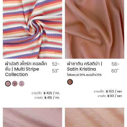
ผ้ามัลติ สไตร์ท คอลเล็ก
ผ้าซาติน คริสติน่า |
52-
58-
ชั่น | Multi Stripe
Satin Kristina
53"
60"
Collection
โพลีเอสเตอร์ 90%, สแปนเด็กซ์ 10%
ขายปลีก
฿ 103 / หลา
ขายปลีก
฿ 425 / กก.
ขายส่ง
฿ 93 / หลา
ขายส่ง
฿ 415 / กก.