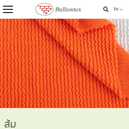
TH
ส้ม