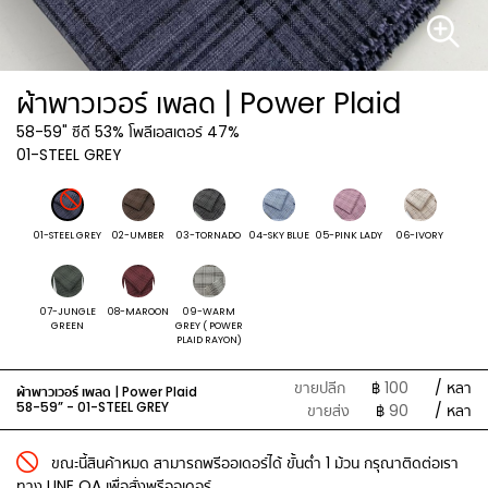
ผ้าพาวเวอร์ เพลด | Power Plaid
58-59"
ซีดี 53% โพลีเอสเตอร์ 47%
01-STEEL GREY
01-STEEL GREY
02-UMBER
03-TORNADO
04-SKY BLUE
05-PINK LADY
06-IVORY
07-JUNGLE
08-MAROON
09-WARM
GREEN
GREY ( POWER
PLAID RAYON)
ขายปลีก
฿
100
/ หลา
ผ้าพาวเวอร์ เพลด | Power Plaid
58-59” -
01-STEEL GREY
ขายส่ง
฿
90
/ หลา
ขณะนี้สินค้าหมด สามารถพรีออเดอร์ได้ ขั้นต่ำ 1 ม้วน กรุณาติดต่อเรา
ทาง LINE OA เพื่อสั่งพรีออเดอร์