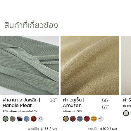
สินค้าที่เกี่ยวข้อง
ผ้าฮานาเล อัดพลีท |
ผ้าเอมูเซ็น |
ผ้าร
60"
66-
Hanale Pleat
Amuzen
67"
Recycl
95% โพลีเอสเตอร์, สแปนเด็กซ์ 5%
โพลีเอสเตอร์ 100%
+17
+11
ขายปลีก
฿ 158 / หลา
ขายปลีก
฿ 100 / หลา