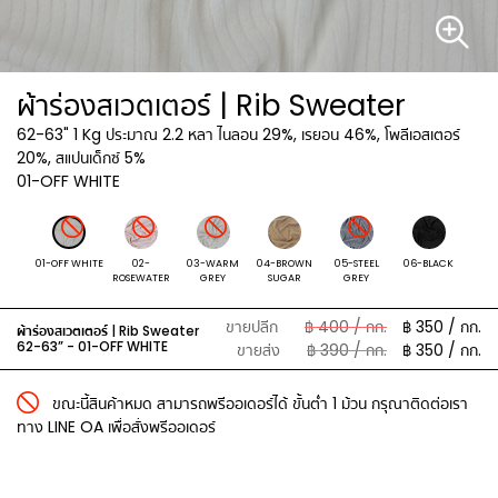
ผ้าร่องสเวตเตอร์ | Rib Sweater
62-63"
1 Kg ประมาณ 2.2 หลา ไนลอน 29%, เรยอน 46%, โพลีเอสเตอร์
20%, สแปนเด็กซ์ 5%
01-OFF WHITE
01-OFF WHITE
02-
03-WARM
04-BROWN
05-STEEL
06-BLACK
ROSEWATER
GREY
SUGAR
GREY
ขายปลีก
฿ 400 / กก.
฿ 350 / กก.
ผ้าร่องสเวตเตอร์ | Rib Sweater
62-63” -
01-OFF WHITE
ขายส่ง
฿ 390 / กก.
฿ 350 / กก.
ขณะนี้สินค้าหมด สามารถพรีออเดอร์ได้ ขั้นต่ำ 1 ม้วน กรุณาติดต่อเรา
ทาง LINE OA เพื่อสั่งพรีออเดอร์