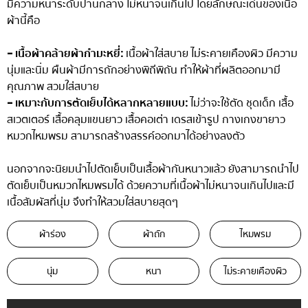
มีความหนาระดับปานกลาง ไม่หนาจนเกินไป โดยลักษณะเด่นของเนื้อ
ผ้านี้คือ
- เนื้อผ้าคล้ายผ้ากำมะหยี่:
เนื้อผ้าใส่สบาย ไม่ระคายเคืองผิว มีความ
นุ่มและนิ่ม ผืนผ้ามีการถักอย่างพิถีพิถัน ทำให้ผ้าที่ผลิตออกมามี
คุณภาพ สวมใส่สบาย
- เหมาะกับการตัดเย็บได้หลากหลายแบบ:
ไม่ว่าจะใช้ตัด ชุดเด็ก เสื้อ
สเวตเตอร์ เสื้อคลุมแขนยาว เสื้อคอเต่า เดรสเข้ารูป กางเกงขายาว
หมวกไหมพรม สามารถสร้างสรรค์ออกมาได้อย่างลงตัว
นอกจากจะนิยมนำไปตัดเย็บเป็นเสื้อผ้ากันหนาวแล้ว ยังสามารถนำไป
ตัดเย็บเป็นหมวกไหมพรมได้ ด้วยความที่เนื้อผ้าไม่หนาจนเกินไปและมี
เนื้อสัมผัสที่นุ่ม จึงทำให้สวมใส่สบายสุดๆ
ผ้าร่อง
ผ้าถัก
ไหมพรม
นุ่ม
หนา
ไม่ระคายเคืองผิว